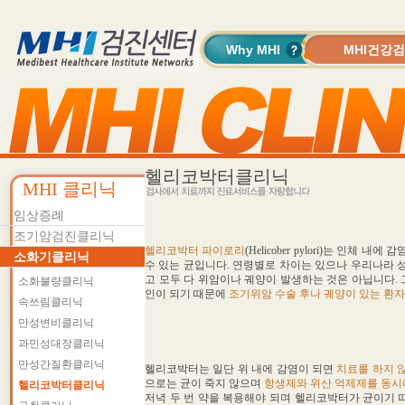
Why MHI
MHI건강
헬리코박터클리닉
MHI 클리닉
임상증례
조기암검진클리닉
헬리코박터 파이로리
(Helicober pylori)는 인체 
소화기클리닉
수 있는 균입니다. 연령별로 차이는 있으나 우리나라 성
고 모두 다 위암이나 궤양이 발생하는 것은 아닙니다.
소화불량클리닉
인이 되기 때문에
조기위암 수술 후나 궤양이 있는 환자
속쓰림클리닉
만성변비클리닉
과민성대장클리닉
만성간질환클리닉
헬리코박터는 일단 위 내에 감염이 되면
치료를 하지 
으로는 균이 죽지 않으며
항생제와 위산 억제제를 동시
헬리코박터클리닉
저녁 두 번 약을 복용해야 되며 헬리코박터가 균이기 