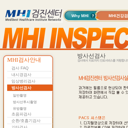
Why MHI
MHI건강
방사선검사
MHI검사안내
검사 FAQ
내시경검사
임상병리검사
방사선검사
일반촬영
방사선투시촬영
유방촬영
초음파검사
순환/호흡기검사
기타검사