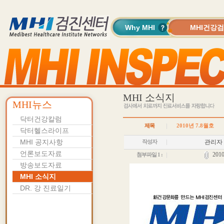
Why MHI
MHI건강
MHI 소식지
MHI뉴스
닥터건강칼럼
제목
2010년 7.8월호
닥터헬스라이프
MHI 공지사항
관리자
작성자
언론보도자료
2010
첨부파일 1 :
방송보도자료
MHI 소식지
DR. 강 진료일기